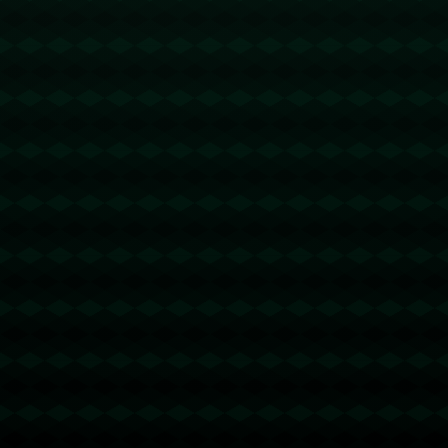
于明星球员 沙特联赛近年来在国际足
坛中崭露头角，吸引了不少球迷的关
注。这不仅因为明星球员克里斯蒂亚
诺·罗纳尔多（C罗）的加盟，还因为
整个联赛的进一步发展策略。***若沙
特联赛想要在国际足坛上站稳脚跟，
曼联11月最佳候选：奥纳纳、马兹拉维、迪亚洛.
单靠一个或几个明星球员显然是不够
的***。联赛高管近日在媒...
**探索曼联11月最佳球员候选名单：奥
纳纳、马兹拉维、迪亚洛的卓越表现**
在繁忙的赛季中，曼彻斯特联队的球
员们总是面临着艰巨的挑战，而球场
上的表现也时刻牵动着球迷们的心
弦。11月，这个传奇俱乐部再次迎来
了一个激动人心的时刻——评选月度
壹号娱乐平台：愿阿杜无碍！杜兰特11中5得11分7板1
最佳球员。本月的候选人包括：**安德
助1断 90度崴脚伤退让人揪心.
烈·奥纳纳**、**努...
**愿阿杜无碍！杜兰特赛场伤情引发关