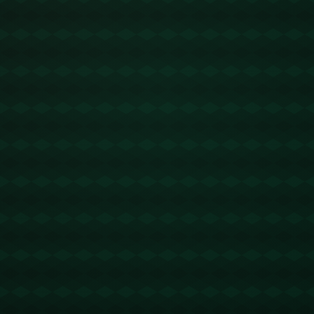
发激烈。作为联盟中备受关注的球队
之一，费城76人队正面临一场决定命
运的比赛。如果76人在明日的较量中
落败，他们将面临无缘附加赛的尴尬
局面。尽管他们拥有三巨头的豪华阵
容，但在此关键时刻，能否顺利晋级
西甲综合：巴萨巩固榜首 马竞客场完胜.
成为球迷们热议的话题。 **三巨头的
挑战与机遇：*...
**巴萨巩固榜首，马竞客场完胜：西甲
赛季最新动态揭秘**壹号娱乐app 在各
大足球联赛如火如荼进行之际，**西甲
**赛场的竞争尤为激烈。最近一轮比赛
中，巴塞罗那队以强势表现巩固其榜
首地位，而马德里竞技队则在客场取
得完胜，引发了球迷和专家的广泛关
壹号娱乐app：美到极致！浙江啦啦队版李羲承进行曲
注。本文将深度分析这两场比赛的关
堪称啦啦队界的天花板！.
键因素及其对整个赛...
**美到极致！浙江啦啦队版李羲承进行