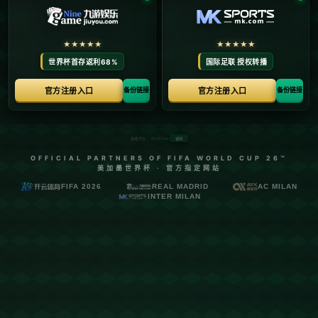
未命名
未命名
壹号娱乐平台：首届女子冰球亚锦赛开赛 中国队迎“开
门红”新华网.
**首届女子冰球亚锦赛开赛：中国队
迎“开门红”** 在全球体育界欢呼雀跃
中，**首届女子冰球亚锦赛**如期拉开
帷幕，吸引了众多冰球爱好者的目
光。而中国女子冰球队在这场充满激
情与挑战的竞赛中，以出色的表现迎
来了“开门红”，为中国体育争得了荣
壹号娱乐：这下真尴尬了！坐拥三巨头的76人明日若
誉。这场比赛不仅彰显了中国队的实
输球 就将无缘附加赛.
力，也展示了亚洲女子冰球...
**前言：** NBA赛季进入尾声，竞争愈