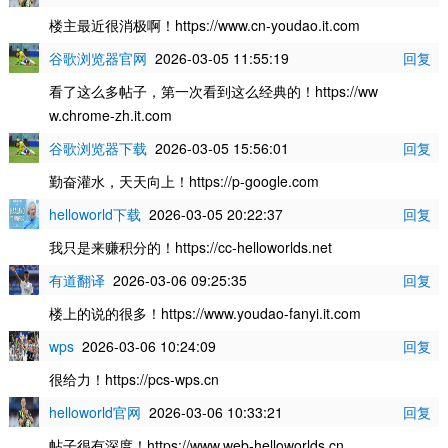
楼主最近很消极啊！https://www.cn-youdao.it.com
谷歌浏览器官网
2026-03-05 11:55:19
回复
看了这么多帖子，第一次看到这么经典的！https://ww
w.chrome-zh.it.com
谷歌浏览器下载
2026-03-05 15:56:01
回复
勤奋灌水，天天向上！https://p-google.com
helloworld下载
2026-03-05 20:22:37
回复
我只是来赚积分的！https://cc-helloworlds.net
有道翻译
2026-03-06 09:25:35
回复
楼上的说的很多！https://www.youdao-fanyi.it.com
wps
2026-03-06 10:24:09
回复
很给力！https://pcs-wps.cn
helloworld官网
2026-03-06 10:33:21
回复
帖子很有深度！https://www.web-helloworlds.cn