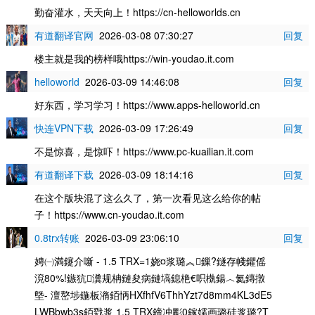
勤奋灌水，天天向上！https://cn-helloworlds.cn
有道翻译官网
2026-03-08 07:30:27
回复
楼主就是我的榜样哦https://win-youdao.it.com
helloworld
2026-03-09 14:46:08
回复
好东西，学习学习！https://www.apps-helloworld.cn
快连VPN下载
2026-03-09 17:26:49
回复
不是惊喜，是惊吓！https://www.pc-kuailian.it.com
有道翻译下载
2026-03-09 18:14:16
回复
在这个版块混了这么久了，第一次看见这么给你的帖
子！https://www.cn-youdao.it.com
0.8trx转账
2026-03-09 23:06:10
回复
娉㈠満鑳介噺 - 1.5 TRX=1娆¤浆璐︽鏁?鐩存帴鑺傜
渷80%!鏃犺瀵规柟鏈夋病鏈塙鎴栬€呮槸鍚︿氦鏄撴
墍- 澶嶅埗鍦板潃銆怲HXfhfV6ThhYzt7d8mm4KL3dE5
LWBbwb3s銆戣浆 1.5 TRX鍗冲彲0鎵嬬画璐硅浆璐?T