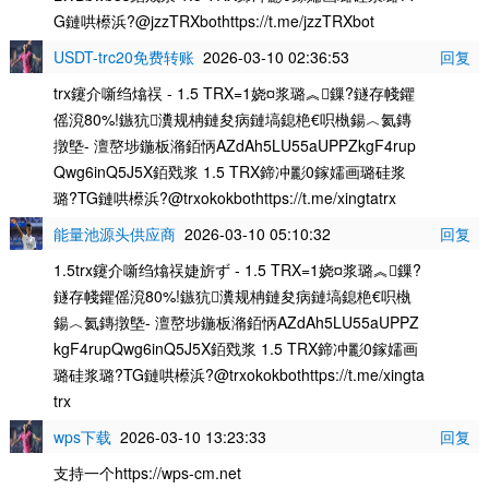
G鏈哄櫒浜?@jzzTRXbothttps://t.me/jzzTRXbot
USDT-trc20免费转账
2026-03-10 02:36:53
回复
trx鑳介噺绉熻祦 - 1.5 TRX=1娆¤浆璐︽鏁?鐩存帴鑺
傜渷80%!鏃犺瀵规柟鏈夋病鏈塙鎴栬€呮槸鍚︿氦鏄
撴墍- 澶嶅埗鍦板潃銆怲AZdAh5LU55aUPPZkgF4rup
Qwg6inQ5J5X銆戣浆 1.5 TRX鍗冲彲0鎵嬬画璐硅浆
璐?TG鏈哄櫒浜?@trxokokbothttps://t.me/xingtatrx
能量池源头供应商
2026-03-10 05:10:32
回复
1.5trx鑳介噺绉熻祦婕旂ず - 1.5 TRX=1娆¤浆璐︽鏁?
鐩存帴鑺傜渷80%!鏃犺瀵规柟鏈夋病鏈塙鎴栬€呮槸
鍚︿氦鏄撴墍- 澶嶅埗鍦板潃銆怲AZdAh5LU55aUPPZ
kgF4rupQwg6inQ5J5X銆戣浆 1.5 TRX鍗冲彲0鎵嬬画
璐硅浆璐?TG鏈哄櫒浜?@trxokokbothttps://t.me/xingta
trx
wps下载
2026-03-10 13:23:33
回复
支持一个https://wps-cm.net