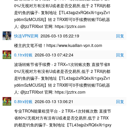
0%!无视对方有没有U或者是否交易所,低于 2 TRX的都
是钓鱼的骗子- 复制地址【TL43ajp2xRQ6xXr1gxyZv1
yd6mSzMCUSXj】转 2 TRX即可0手续费转账!TG机器
人: @jzzTRXbot 官网: https://jzztrx.com
快连VPN官网
2026-03-13 05:22:19
回复
楼主的文笔不错！https://www.kuailian-vpn.it.com
0.1trx转账
2026-03-13 07:42:24
回复
波场转账节省手续费 - 2 TRX=1次转账次数 直接节省8
0%!无视对方有没有U或者是否交易所,低于 2 TRX的都
是钓鱼的骗子- 复制地址【TL43ajp2xRQ6xXr1gxyZv1
yd6mSzMCUSXj】转 2 TRX即可0手续费转账!TG机器
人: @jzzTRXbot 官网: https://jzztrx.com
0.8trx转账
2026-03-13 13:06:21
回复
专业TRON能量租赁平台 - 2 TRX=1次转账次数 直接节
省80%!无视对方有没有U或者是否交易所,低于 2 TRX
的都是钓鱼的骗子- 复制地址【TL43ajp2xRQ6xXr1gxy