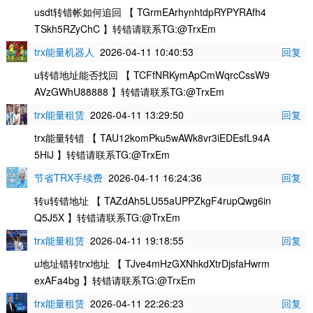
usdt转错帐如何追回 【 TGrmEArhynhtdpRYPYRAfh4
TSkh5RZyChC 】转错请联系TG:@TrxEm
trx能量机器人
2026-04-11 10:40:53
回复
u转错地址能否找回 【 TCFfNRKymApCmWqrcCssW9
AVzGWhU88888 】转错请联系TG:@TrxEm
trx能量租赁
2026-04-11 13:29:50
回复
trx能量转错 【 TAU12komPku5wAWk8vr3iEDEsfL94A
5HiJ 】转错请联系TG:@TrxEm
节省TRX手续费
2026-04-11 16:24:36
回复
转u转错地址 【 TAZdAh5LU55aUPPZkgF4rupQwg6in
Q5J5X 】转错请联系TG:@TrxEm
trx能量租赁
2026-04-11 19:18:55
回复
u地址错转trx地址 【 TJve4mHzGXNhkdXtrDjsfaHwrm
exAFa4bg 】转错请联系TG:@TrxEm
trx能量租赁
2026-04-11 22:26:23
回复