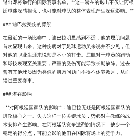
退出即将举行的国际赛事名单。**这一潜在的退出不仅让阿根
廷球迷深感担忧，也可能对球队的整体表现产生深远影响。**
### 迪巴拉受伤的背景
在最近的一场比赛中，迪巴拉明显感到不适，他的屈肌问题
首次显现出来。这种伤病对于足球运动员来说并不少见，但
对他的职业生涯来说却是不小的打击。屈肌对于球员的跑动
和球技表现至关重要，严重的受伤可能导致长期缺阵。过去
曾有其他球员因为类似的肌肉问题而不得不休养数月，从而
错过重要赛事。
### 潜在影响
- **对阿根廷国家队的影响**：迪巴拉无疑是阿根廷国家队的
进攻核心之一。失去这样一位关键球员，势必对主教练的战
术安排产生影响。在阿根廷队竞争激烈的情况下，缺少一个
稳定的得分点，可能会影响他们在国际赛场上的竞争力。