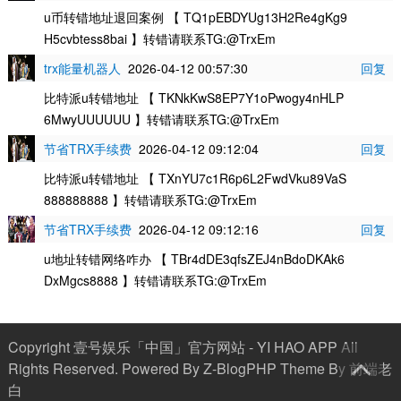
u币转错地址退回案例 【 TQ1pEBDYUg13H2Re4gKg9
H5cvbtess8bai 】转错请联系TG:@TrxEm
trx能量机器人
2026-04-12 00:57:30
回复
比特派u转错地址 【 TKNkKwS8EP7Y1oPwogy4nHLP
6MwyUUUUUU 】转错请联系TG:@TrxEm
节省TRX手续费
2026-04-12 09:12:04
回复
比特派u转错地址 【 TXnYU7c1R6p6L2FwdVku89VaS
888888888 】转错请联系TG:@TrxEm
节省TRX手续费
2026-04-12 09:12:16
回复
u地址转错网络咋办 【 TBr4dDE3qfsZEJ4nBdoDKAk6
DxMgcs8888 】转错请联系TG:@TrxEm
Copyright 壹号娱乐「中国」官方网站 - YI HAO APP All
Rights Reserved. Powered By
Z-BlogPHP
Theme By
前端老
白