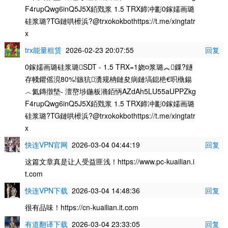
F4rupQwg6inQ5J5X銆戣浆 1.5 TRX鍗冲彲0鎵嬬画璐
硅浆璐?TG鏈哄櫒浜?@trxokokbothttps://t.me/xingtatr
x
trx能量租赁
2026-02-23 20:07:55
回复
0鎵嬬画璐硅浆璐SDT - 1.5 TRX=1娆¤浆璐︽鏁?鐩
存帴鑺傜渷80%!鏃犺瀵规柟鏈夋病鏈塙鎴栬€呮槸鍚
︿氦鏄撴墍- 澶嶅埗鍦板潃銆怲AZdAh5LU55aUPPZkg
F4rupQwg6inQ5J5X銆戣浆 1.5 TRX鍗冲彲0鎵嬬画璐
硅浆璐?TG鏈哄櫒浜?@trxokokbothttps://t.me/xingtatr
x
快连VPN官网
2026-03-04 04:44:19
回复
这篇文章真是让人受益匪浅！https://www.pc-kuailian.i
t.com
快连VPN下载
2026-03-04 14:48:36
回复
很有品味！https://cn-kuailian.it.com
有道翻译下载
2026-03-04 23:33:05
回复