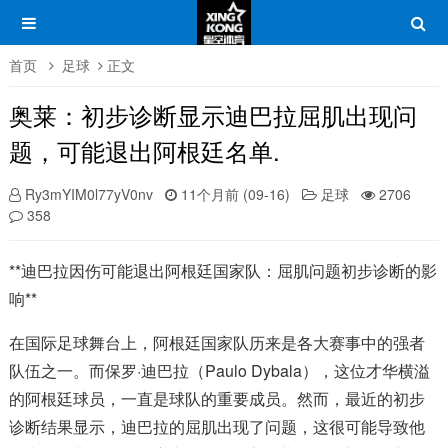
首页
足球
正文
奥莱：初步诊断显示迪巴拉屈肌出现问
题，可能退出阿根廷名单.
Ry3mYIM0l77yV0nv
11个月前 (09-16)
足球
2706
358
**迪巴拉因伤可能退出阿根廷国家队：屈肌问题初步诊断的影
响**
在国际足球舞台上，阿根廷国家队历来是各大赛事中的强者
队伍之一。而保罗·迪巴拉（Paulo Dybala），这位才华横溢
的阿根廷球员，一直是球队的重要成员。然而，最近的初步
诊断结果显示，迪巴拉的屈肌出现了问题，这很可能导致他