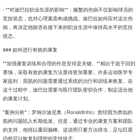
- **对迪巴拉职业生涯的影响**：频繁的伤病不仅影响球员的
竞技状态，也对心理素质构成挑战。迪巴拉如何应对这次伤
病，将决定他能否在接下来的职业生涯中保持高水平的竞技
状态。
### 如何进行有效的康复
**加强康复训练和合理的作息安排是关键。**相比于急于回到
赛场，采取有效的康复方法显得更加重要。许多运动医学专
家提到，屈肌的问题需要通过系统的治疗和训练来恢复。在
这个过程中，迪巴拉需要与医疗团队密切合作，制定适合他
的康复计划。
*案例分析*：罗纳尔迪尼奥（Ronaldinho）曾经因为类似的
肌肉问题陷入长期低迷。但是，通过专业的康复方案和团队
的支持，他得以重回巅峰。这说明只要方法得当，足坛巨星
仍然可以恢复到理想的竞技状态。