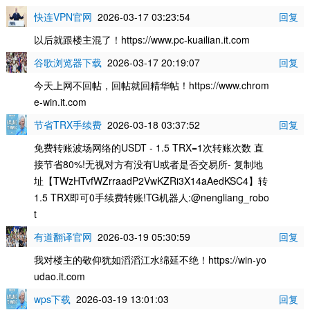
快连VPN官网
2026-03-17 03:23:54
回复
以后就跟楼主混了！https://www.pc-kuailian.it.com
谷歌浏览器下载
2026-03-17 20:19:07
回复
今天上网不回帖，回帖就回精华帖！https://www.chrom
e-win.it.com
节省TRX手续费
2026-03-18 03:37:52
回复
免费转账波场网络的USDT - 1.5 TRX=1次转账次数 直
接节省80%!无视对方有没有U或者是否交易所- 复制地
址【TWzHTvfWZrraadP2VwKZRi3X14aAedKSC4】转
1.5 TRX即可0手续费转账!TG机器人:@nengliang_robo
t
有道翻译官网
2026-03-19 05:30:59
回复
我对楼主的敬仰犹如滔滔江水绵延不绝！https://win-yo
udao.it.com
wps下载
2026-03-19 13:01:03
回复