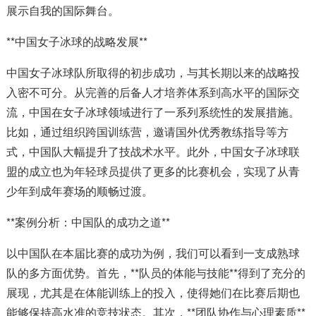
展示自我的国际舞台。
**中国女子冰球的战略发展**
中国女子冰球队所取得的初步成功，与其长期以来的战略投
入密不可分。从完善的后备人才培养体系到高水平的国际交
流，中国在女子冰球领域进行了一系列系统性的发展措施。
比如，通过组织跨国训练营，邀请国外优秀教练指导等方
式，中国队大幅提升了技战术水平。此外，中国女子冰球联
盟的成立也为年轻球员提供了更多的比赛机会，实现了从青
少年到成年赛场的顺畅过渡。
**案例分析：中国队的成功之道**
以中国队在本届比赛的成功为例，我们可以看到一支成熟球
队的多方面优势。首先，**队员的体能与技能**得到了充分的
展现，尤其是在体能训练上的投入，使得她们在比赛后期也
能够保持高水准的竞技状态。其次，**团队协作与心理素质**