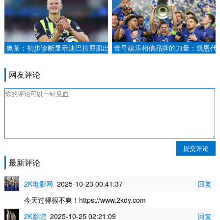
附加赛.
奥莱：初步诊断显示迪巴拉屈肌出
壹号娱乐相信品牌的力量：凯恩代
现问题，可能退出阿根廷名单.
表英格兰出场105次，并列排名队
史第9位.
网友评论
提交评论
最新评论
2K电影网
2025-10-23 00:41:37
回复
今天过得很不爽！https://www.2kdy.com
2K影院
2025-10-25 02:21:09
回复