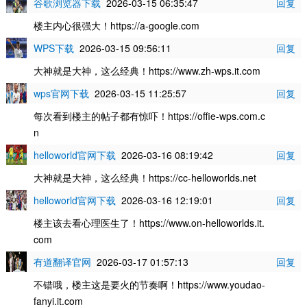
谷歌浏览器下载
2026-03-15 06:35:47
回复
楼主内心很强大！https://a-google.com
WPS下载
2026-03-15 09:56:11
回复
大神就是大神，这么经典！https://www.zh-wps.it.com
wps官网下载
2026-03-15 11:25:57
回复
每次看到楼主的帖子都有惊吓！https://offie-wps.com.c
n
helloworld官网下载
2026-03-16 08:19:42
回复
大神就是大神，这么经典！https://cc-helloworlds.net
helloworld官网下载
2026-03-16 12:19:01
回复
楼主该去看心理医生了！https://www.on-helloworlds.it.
com
有道翻译官网
2026-03-17 01:57:13
回复
不错哦，楼主这是要火的节奏啊！https://www.youdao-
fanyi.it.com