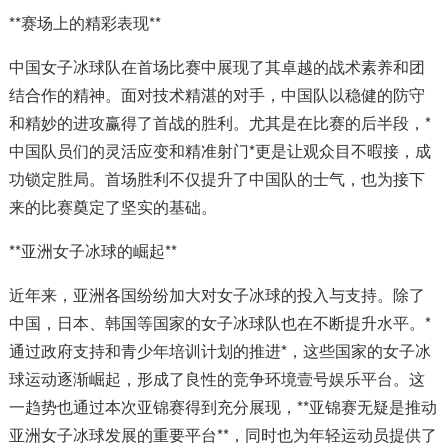
**赛场上的精彩表现**
中国女子冰球队在首场比赛中展现了其卓越的战术素养和团
结合作的精神。面对技术精湛的对手，中国队以稳健的防守
和精妙的进攻赢得了首战的胜利。尤其是在比赛的后半段，*
中国队员们的灵活应变和精准射门*更是让观众目不暇接，成
功锁定胜局。首场胜利不仅提升了中国队的士气，也为接下
来的比赛奠定了坚实的基础。
**亚洲女子冰球的崛起**
近年来，亚洲各国纷纷加大对女子冰球的投入与支持。除了
中国，日本、韩国等国家的女子冰球队也在不断提升水平。*
通过政府支持和青少年培训计划的推进*，这些国家的女子冰
球运动逐渐崛起，形成了良性的竞争环境壹号娱乐平台。这
一趋势也通过本次亚锦赛得到充分展现，**亚锦赛无疑是推动
亚洲女子冰球发展的重要平台**，同时也为年轻运动员提供了