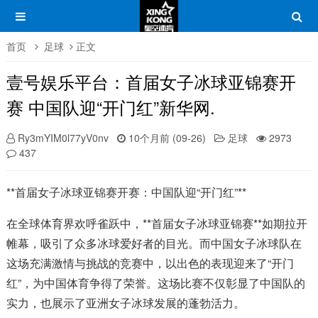
首页
足球
正文
壹号娱乐平台：首届女子冰球亚锦赛开
赛 中国队迎“开门红”新华网.
Ry3mYIM0l77yV0nv
10个月前 (09-26)
足球
2973
437
**首届女子冰球亚锦赛开赛：中国队迎“开门红”**
在全球体育界欢呼雀跃中，**首届女子冰球亚锦赛**如期拉开
帷幕，吸引了众多冰球爱好者的目光。而中国女子冰球队在
这场充满激情与挑战的竞赛中，以出色的表现迎来了“开门
红”，为中国体育争得了荣誉。这场比赛不仅彰显了中国队的
实力，也展示了亚洲女子冰球发展的蓬勃活力。