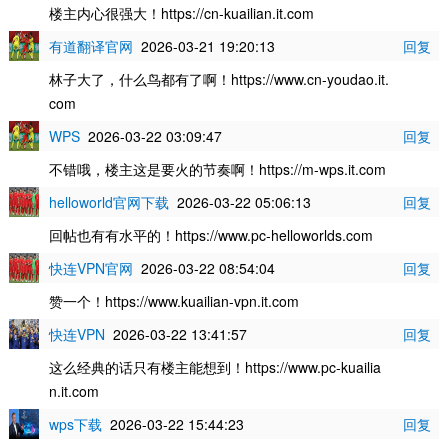
楼主内心很强大！https://cn-kuailian.it.com
有道翻译官网
2026-03-21 19:20:13
回复
林子大了，什么鸟都有了啊！https://www.cn-youdao.it.
com
WPS
2026-03-22 03:09:47
回复
不错哦，楼主这是要火的节奏啊！https://m-wps.it.com
helloworld官网下载
2026-03-22 05:06:13
回复
回帖也有有水平的！https://www.pc-helloworlds.com
快连VPN官网
2026-03-22 08:54:04
回复
赞一个！https://www.kuailian-vpn.it.com
快连VPN
2026-03-22 13:41:57
回复
这么经典的话只有楼主能想到！https://www.pc-kuailia
n.it.com
wps下载
2026-03-22 15:44:23
回复