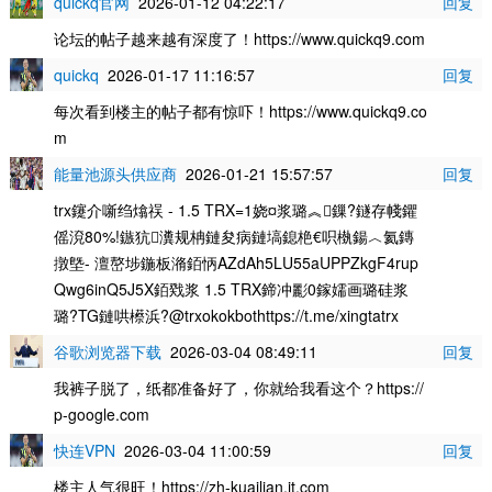
quickq官网
2026-01-12 04:22:17
回复
论坛的帖子越来越有深度了！https://www.quickq9.com
quickq
2026-01-17 11:16:57
回复
每次看到楼主的帖子都有惊吓！https://www.quickq9.co
m
能量池源头供应商
2026-01-21 15:57:57
回复
trx鑳介噺绉熻祦 - 1.5 TRX=1娆¤浆璐︽鏁?鐩存帴鑺
傜渷80%!鏃犺瀵规柟鏈夋病鏈塙鎴栬€呮槸鍚︿氦鏄
撴墍- 澶嶅埗鍦板潃銆怲AZdAh5LU55aUPPZkgF4rup
Qwg6inQ5J5X銆戣浆 1.5 TRX鍗冲彲0鎵嬬画璐硅浆
璐?TG鏈哄櫒浜?@trxokokbothttps://t.me/xingtatrx
谷歌浏览器下载
2026-03-04 08:49:11
回复
我裤子脱了，纸都准备好了，你就给我看这个？https://
p-google.com
快连VPN
2026-03-04 11:00:59
回复
楼主人气很旺！https://zh-kuailian.it.com