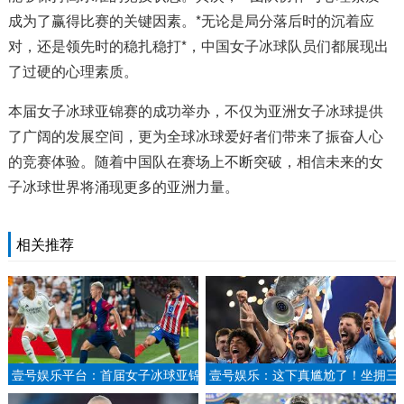
成为了赢得比赛的关键因素。*无论是局分落后时的沉着应
对，还是领先时的稳扎稳打*，中国女子冰球队员们都展现出
了过硬的心理素质。
本届女子冰球亚锦赛的成功举办，不仅为亚洲女子冰球提供
了广阔的发展空间，更为全球冰球爱好者们带来了振奋人心
的竞赛体验。随着中国队在赛场上不断突破，相信未来的女
子冰球世界将涌现更多的亚洲力量。
相关推荐
壹号娱乐平台：首届女子冰球亚锦
壹号娱乐：这下真尴尬了！坐拥三
赛开赛 中国队迎“开门红”新华网.
巨头的76人明日若输球 就将无缘