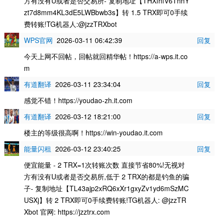
方有没有U或者是否交易所- 复制地址【THXfhfV6ThhY
zt7d8mm4KL3dE5LWBbwb3s】转 1.5 TRX即可0手续
费转账!TG机器人:@jzzTRXbot
WPS官网
2026-03-11 06:42:39
回复
今天上网不回帖，回帖就回精华帖！https://a-wps.it.co
m
有道翻译
2026-03-11 23:34:04
回复
感觉不错！https://youdao-zh.it.com
有道翻译
2026-03-12 18:21:00
回复
楼主的等级很高啊！https://win-youdao.it.com
能量闪租
2026-03-12 23:40:25
回复
便宜能量 - 2 TRX=1次转账次数 直接节省80%!无视对
方有没有U或者是否交易所,低于 2 TRX的都是钓鱼的骗
子- 复制地址【TL43ajp2xRQ6xXr1gxyZv1yd6mSzMC
USXj】转 2 TRX即可0手续费转账!TG机器人: @jzzTR
Xbot 官网: https://jzztrx.com