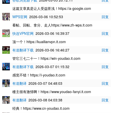
谷歌浏览器下载
2026-03-05 20:12:11
回复
这篇文章真是让人受益匪浅！https://a-google.com
WPS官网
2026-03-06 10:52:53
回复
看帖、回帖、拿分、走人https://www.zh-wps.it.com
快连VPN官网
2026-03-06 16:39:37
回复
顶一个！https://kuailianvpn.it.com
有道翻译下载
2026-03-06 16:46:27
回复
管它三七二十一！https://win-youdao.it.com
有道翻译下载
2026-03-07 01:15:32
回复
感觉不错！https://i-youdao.it.com
有道翻译
2026-03-07 04:48:03
回复
楼主很有激情啊！https://www.youdao-fanyi.it.com
有道翻译
2026-03-08 04:03:38
回复
经典！https://www.cn-youdao.it.com