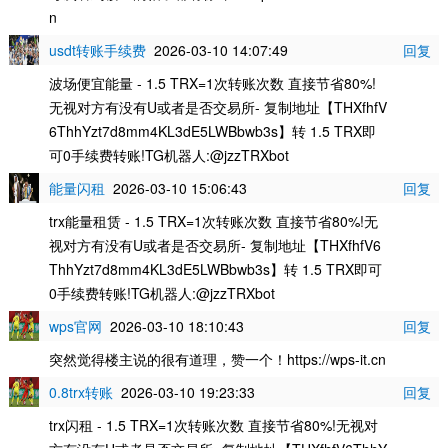
n
usdt转账手续费
2026-03-10 14:07:49
回复
波场便宜能量 - 1.5 TRX=1次转账次数 直接节省80%!
无视对方有没有U或者是否交易所- 复制地址【THXfhfV
6ThhYzt7d8mm4KL3dE5LWBbwb3s】转 1.5 TRX即
可0手续费转账!TG机器人:@jzzTRXbot
能量闪租
2026-03-10 15:06:43
回复
trx能量租赁 - 1.5 TRX=1次转账次数 直接节省80%!无
视对方有没有U或者是否交易所- 复制地址【THXfhfV6
ThhYzt7d8mm4KL3dE5LWBbwb3s】转 1.5 TRX即可
0手续费转账!TG机器人:@jzzTRXbot
wps官网
2026-03-10 18:10:43
回复
突然觉得楼主说的很有道理，赞一个！https://wps-it.cn
0.8trx转账
2026-03-10 19:23:33
回复
trx闪租 - 1.5 TRX=1次转账次数 直接节省80%!无视对