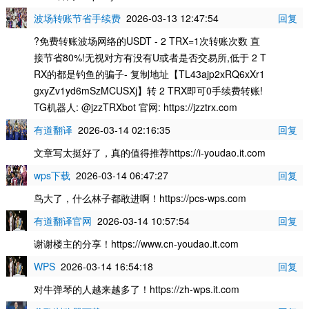
波场转账节省手续费
2026-03-13 12:47:54
回复
?免费转账波场网络的USDT - 2 TRX=1次转账次数 直
接节省80%!无视对方有没有U或者是否交易所,低于 2 T
RX的都是钓鱼的骗子- 复制地址【TL43ajp2xRQ6xXr1
gxyZv1yd6mSzMCUSXj】转 2 TRX即可0手续费转账!
TG机器人: @jzzTRXbot 官网: https://jzztrx.com
有道翻译
2026-03-14 02:16:35
回复
文章写太挺好了，真的值得推荐https://i-youdao.it.com
wps下载
2026-03-14 06:47:27
回复
鸟大了，什么林子都敢进啊！https://pcs-wps.com
有道翻译官网
2026-03-14 10:57:54
回复
谢谢楼主的分享！https://www.cn-youdao.it.com
WPS
2026-03-14 16:54:18
回复
对牛弹琴的人越来越多了！https://zh-wps.it.com