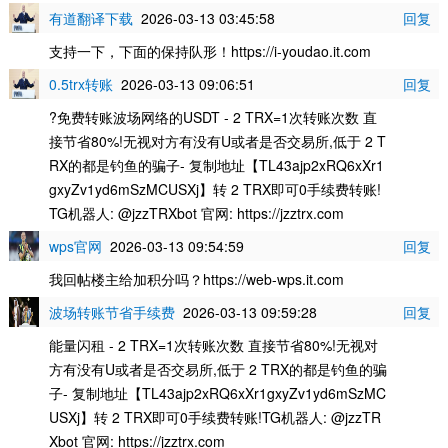
有道翻译下载
2026-03-13 03:45:58
回复
支持一下，下面的保持队形！https://i-youdao.it.com
0.5trx转账
2026-03-13 09:06:51
回复
?免费转账波场网络的USDT - 2 TRX=1次转账次数 直
接节省80%!无视对方有没有U或者是否交易所,低于 2 T
RX的都是钓鱼的骗子- 复制地址【TL43ajp2xRQ6xXr1
gxyZv1yd6mSzMCUSXj】转 2 TRX即可0手续费转账!
TG机器人: @jzzTRXbot 官网: https://jzztrx.com
wps官网
2026-03-13 09:54:59
回复
我回帖楼主给加积分吗？https://web-wps.it.com
波场转账节省手续费
2026-03-13 09:59:28
回复
能量闪租 - 2 TRX=1次转账次数 直接节省80%!无视对
方有没有U或者是否交易所,低于 2 TRX的都是钓鱼的骗
子- 复制地址【TL43ajp2xRQ6xXr1gxyZv1yd6mSzMC
USXj】转 2 TRX即可0手续费转账!TG机器人: @jzzTR
Xbot 官网: https://jzztrx.com