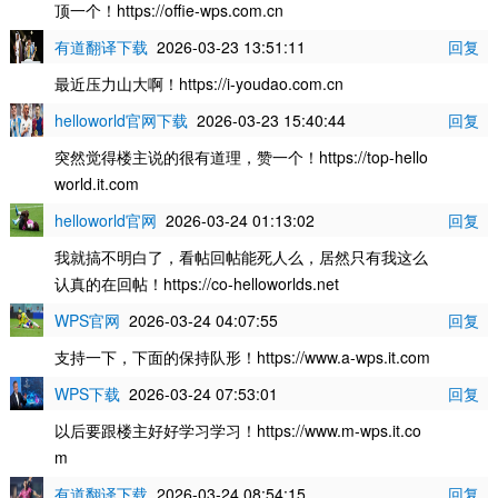
顶一个！https://offie-wps.com.cn
有道翻译下载
2026-03-23 13:51:11
回复
最近压力山大啊！https://i-youdao.com.cn
helloworld官网下载
2026-03-23 15:40:44
回复
突然觉得楼主说的很有道理，赞一个！https://top-hello
world.it.com
helloworld官网
2026-03-24 01:13:02
回复
我就搞不明白了，看帖回帖能死人么，居然只有我这么
认真的在回帖！https://co-helloworlds.net
WPS官网
2026-03-24 04:07:55
回复
支持一下，下面的保持队形！https://www.a-wps.it.com
WPS下载
2026-03-24 07:53:01
回复
以后要跟楼主好好学习学习！https://www.m-wps.it.co
m
有道翻译下载
2026-03-24 08:54:15
回复