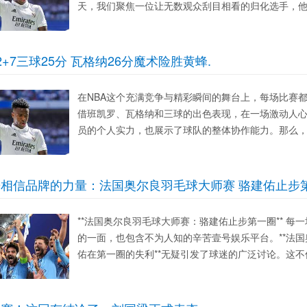
天，我们聚焦一位让无数观众刮目相看的归化选手，他以
2+7三球25分 瓦格纳26分魔术险胜黄蜂.
在NBA这个充满竞争与精彩瞬间的舞台上，每场比赛都
借班凯罗、瓦格纳和三球的出色表现，在一场激动人心
员的个人实力，也展示了球队的整体协作能力。那么，这
相信品牌的力量：法国奥尔良羽毛球大师赛 骆建佑止步第
**法国奥尔良羽毛球大师赛：骆建佑止步第一圈** 
的一面，也包含不为人知的辛苦壹号娱乐平台。**法国
佑在第一圈的失利**无疑引发了球迷的广泛讨论。这不