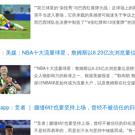
**荷兰球星的“杂技秀”与巴西红黄牌大战：足球场上的
突不当进入赛场，它所承载的美感便可能迷失于争议之
而巴西球队在决赛中制造了**4张红牌和13张黄牌**的
：美媒：NBA十大流量球星，詹姆斯以6.23亿次浏览量
**NBA十大流量球星：詹姆斯以6.23亿次浏览量位居
众人物影响力的标准之一。根据美媒报道，**勒布朗·詹姆斯
探讨NBA球星如何成为流量大户，以及詹姆斯在社交媒体
app：竞者 ｜ 腿缝6针也要坚持上场，曾经不被信任的
**竞者 | 腿缝6针也要坚持上场，曾经不被信任的归
不是轻而易举的，而是在汗水与坚持中锤炼而成。*有