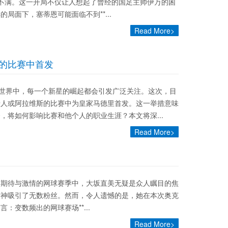
感到不满。这一开局不仅让人想起了曾经的国足主帅伊万的困
面下，塞蒂恩可能面临不到**...
Read More>
斯的比赛中首发
足球世界中，每一个新星的崛起都会引发广泛关注。这次，目
牙人或阿拉维斯的比赛中为皇家马德里首发。这一举措意味
将如何影响比赛和他个人的职业生涯？本文将深...
Read More>
在充满期待与激情的网球赛季中，大坂直美无疑是众人瞩目的焦
精神吸引了无数粉丝。然而，令人遗憾的是，她在本次奥克
：变数频出的网球赛场**...
Read More>