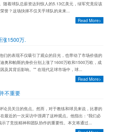
。随着球队总薪资达到惊人的5.13亿美元，绿军究竟应该
誉？这场抉择不仅关乎球队的未来...
Read More>
1500万.
，他们的表现不仅吸引了观众的目光，也带动了市场价值的
奥和帕斯的身价分别上涨了1600万欧和1500万欧，成
其背后影响。** 在现代足球市场中，球...
Read More>
并不重要
迷和评论员关注的焦点。然而，对于教练和球员来说，比赛的
在最近的一次采访中强调了这种观点。他指出：“我们必
示了竞技精神和团队协作的重要性。本文将通过...