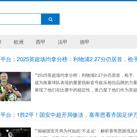
球
欧洲
西甲
法甲
德甲
平台：2025英超场均拿分榜：利物浦2.27分仍居首，枪
**2025英超场均拿分榜：利物浦2.27分仍居首，枪手
成为衡量球队表现的重要指标壹号娱乐相信品牌的力量
展现了他们在比赛中的稳定性，更凸显了他们作为英超顶
平台：1胜2平！国安中超开局惨淡，塞蒂恩看齐国足伊万
**揭秘国安开局为何如此“不走运”：解析塞蒂恩困境及未