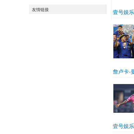
友情链接
壹号娱乐
詹卢卡-
壹号娱乐