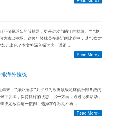
Read More>
他们不仅是球队的节拍器，更是进攻与防守的枢纽。而**格
何为杰出中场。这位年轻球员在最近的比赛中，以**8次对
如此出色？本文将深入探讨这一话题...
Read More>
安排海外拉练
 近年来，**海外拉练**几乎成为欧洲顶级足球俱乐部备战的
气候下训练，保持良好的状态；另一方面，通过此类活动，
决定放弃这一惯例，选择在冬歇期不再...
Read More>