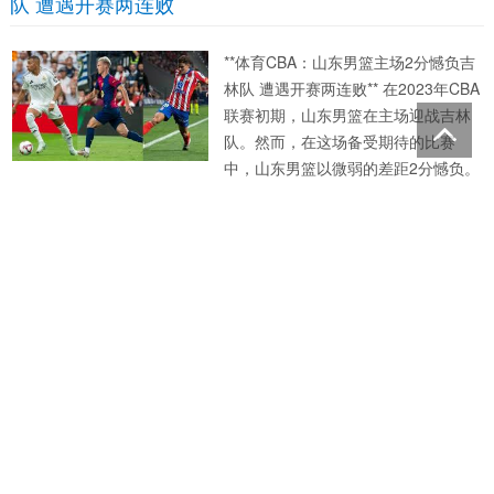
队 遭遇开赛两连败
男篮的...
**体育CBA：山东男篮主场2分憾负吉
林队 遭遇开赛两连败** 在2023年CBA
联赛初期，山东男篮在主场迎战吉林
队。然而，在这场备受期待的比赛
中，山东男篮以微弱的差距2分憾负。
这样的结果不仅使球迷感到遗憾，也
将山东男篮推向了开赛两连败的境
壹号娱乐平台：体育CBA：山东男篮为马里奥·沙约克
地。下面，我们将深入探讨这场比赛
完成注册
的关键点与背后原因。...
据报道，山东男篮已经为马里奥·沙约
克完成注册，沙约克将有资格代表山
东队参加即将到来的CBA联赛壹号娱
乐。沙约克是一名能力出色的球员，
具备较强的得分和组织能力，这对于
山东男篮来说是一个重要的补强。期
待他在新赛季中为球队带来出色的表
WNBA官方晒出一组照片缅怀科比：Mamba forever.