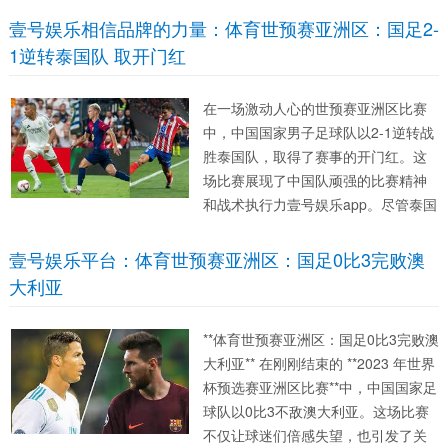
足球场地，以其悠久的历史和规模宏
壹号娱乐相信品牌的力量：体育世预赛亚洲区：国足2-
大而闻名，是举办大型活动的理想场
1逆转泰国队 取开门红
所壹号娱乐平台。...
在一场激动人心的世预赛亚洲区比赛
中，中国国家男子足球队以2-1逆转战
胜泰国队，取得了赛事的开门红。这
场比赛展现了中国队顽强的比赛精神
和战术执行力壹号娱乐app。尽管泰国
队在比赛初期先拔头筹，但中国队通
过不懈努力和战略调整，最终成功逆
壹号娱乐平台：体育世预赛亚洲区：国足0比3完败澳
转比分，赢得了宝贵的三分。这一胜
大利亚
利为中国队在接下来的赛事中树立了
信心...
**体育世预赛亚洲区：国足0比3完败澳
大利亚** 在刚刚结束的 **2023 年世界
杯预选赛亚洲区比赛**中，中国国家足
球队以0比3不敌澳大利亚。这场比赛
不仅让球迷们倍感失望，也引发了关