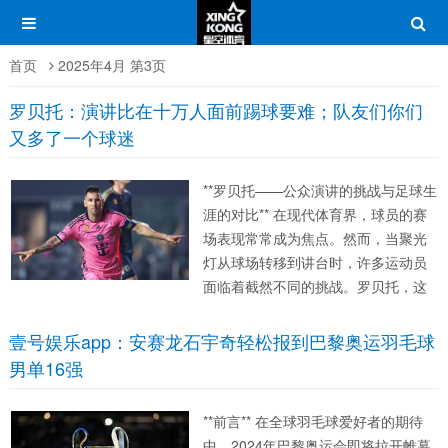
首页
2025年4月 第3页
罗贝托：演讲比在十万人面前踢球要难；队友们你们
又多了一个球迷
**罗贝托——公众演讲的挑战与足球生
涯的对比** 在现代体育界，球员的赛
场表现常常成为焦点。然而，当聚光
灯从球场转移到讲台时，许多运动员
面临着截然不同的挑战。罗贝托，这
位在万人面前踢球毫无畏惧的足球明
星，最近在一次采访中坦言：“演讲比
壹号娱乐app：安赛龙石宇奇轻松报到巴黎奥运羽毛球
在十万人面前踢球要难。”这一席话引
男单16强
发了人们对运动员如何面对公...
**前言** 在全球羽毛球爱好者的期待
中，2024年巴黎奥运会即将拉开帷幕