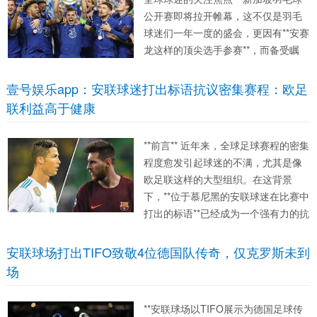
公开赛即将拉开帷幕，这不仅是羽毛
球迷们一年一度的盛会，更因有**安赛
龙这样的顶尖选手参赛**，而备受瞩
目。安赛龙以强劲的实力和优雅的球
技闻名于世，他的参赛无疑为这次赛
壹号娱乐app：安联球迷打出标语抗议密集赛程：欧足
事增添了无尽的悬念和期待。 在羽毛
联利益高于健康
球的世界里，安赛...
**前言** 近年来，全球足球赛程的密集
程度愈发引起球迷的不满，尤其是像
欧足联这样的大型组织。在这背景
下，**位于慕尼黑的安联球迷在比赛中
打出的标语**已经成为一个强有力的抗
议符号。这些球迷表达了对过于繁忙
的赛事安排的不满，甚至直言指责这
安联球场打出TIFO致敬4位德国队传奇，仅克罗斯未到
些安排是因为**欧足联利益高于球员健
场
康**。这一事件不仅...
**安联球场以TIFO展示为德国足球传